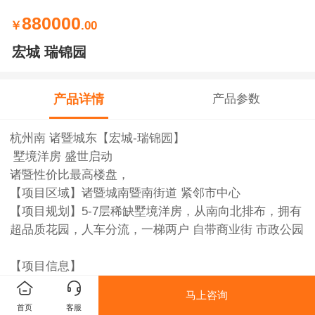
880000
￥
.00
宏城 瑞锦园
产品详情
产品参数
杭州南 诸暨城东【宏城-瑞锦园】
️ 墅境洋房️ 盛世启动
诸暨性价比最高楼盘，️
【项目区域】诸暨城南暨南街道 紧邻市中心
【项目规划】5-7层稀缺墅境洋房，从南向北排布，拥有
超品质花园，人车分流，一梯两户 自带商业街 市政公园
【项目信息】
产品户型：三室两厅两卫
马上咨询
户型面积：96-125m²
首页
客服